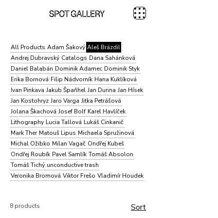
All Products
Adam Šakový
Aleš Brázdil
Andrej Dubravský
Catalogs
Dana Sahánková
Daniel Balabán
Dominik Adamec
Dominik Styk
Erika Bornová
Filip Nádvorník
Hana Kuklíková
Ivan Pinkava
Jakub Špaňhel
Jan Durina
Jan Hísek
Jan Kostohryz
Jaro Varga
Jitka Petrášová
Jolana Škachová
Josef Bolf
Karel Havlíček
Lithography
Lucia Tallová
Lukáš Cinkanič
Mark Ther
Matouš Lipus
Michaela Spružinová
Michal Ožibko
Milan Vagač
Ondřej Kubeš
Ondřej Roubík
Pavel Samlík
Tomáš Absolon
Tomáš Tichý
unconductive trash
Veronika Bromová
Viktor Frešo
Vladimír Houdek
8 products
Sort