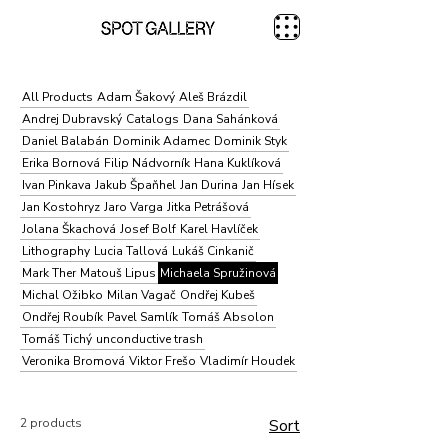
All Products
Adam Šakový
Aleš Brázdil
Andrej Dubravský
Catalogs
Dana Sahánková
Daniel Balabán
Dominik Adamec
Dominik Styk
Erika Bornová
Filip Nádvorník
Hana Kuklíková
Ivan Pinkava
Jakub Špaňhel
Jan Durina
Jan Hísek
Jan Kostohryz
Jaro Varga
Jitka Petrášová
Jolana Škachová
Josef Bolf
Karel Havlíček
Lithography
Lucia Tallová
Lukáš Cinkanič
Mark Ther
Matouš Lipus
Michaela Spružinová
Michal Ožibko
Milan Vagač
Ondřej Kubeš
Ondřej Roubík
Pavel Samlík
Tomáš Absolon
Tomáš Tichý
unconductive trash
Veronika Bromová
Viktor Frešo
Vladimír Houdek
2 products
Sort