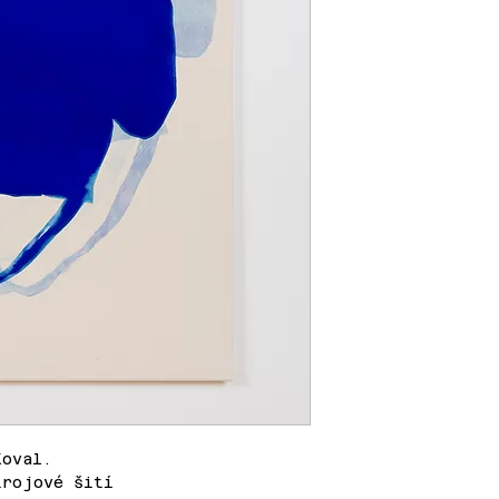
Koval.
trojové šití