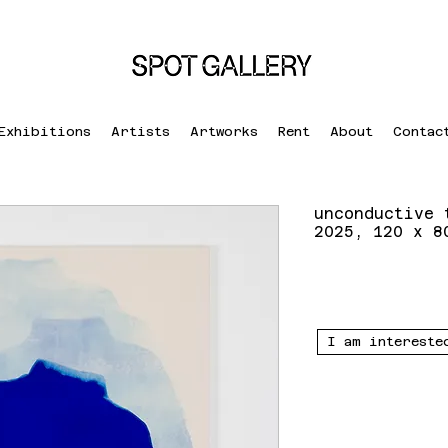
Exhibitions
Artists
Artworks
Rent
About
Contac
unconductive 
2025, 120 x 8
I am intereste