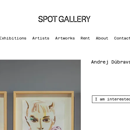
Exhibitions
Artists
Artworks
Rent
About
Contac
Andrej Dúbrav
I am intereste