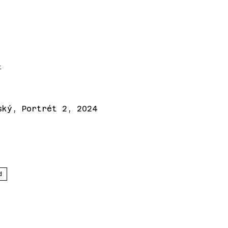
t
ský, Portrét 2, 2024
d