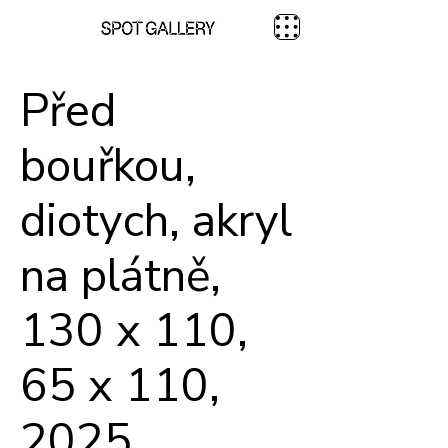
Před
bouřkou,
diotych, akryl
na plátně,
130 x 110,
65 x 110,
2025