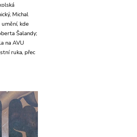
kolská
ický, Michal
h umění, kde
oberta Šalandy;
ila na AVU
stní ruka, přec