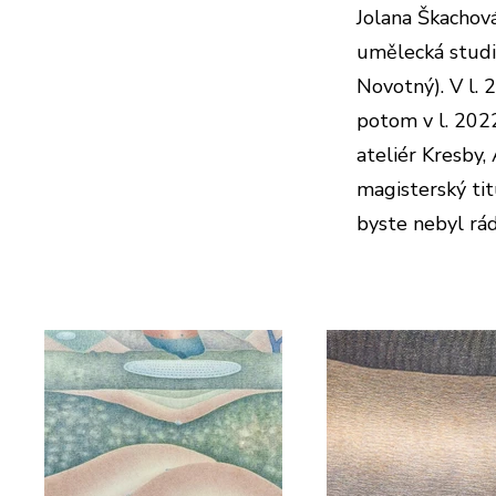
Jolana Škachová
umělecká studia
Novotný). V l.
potom v l. 2022
ateliér Kresby,
magisterský tit
byste nebyl rád