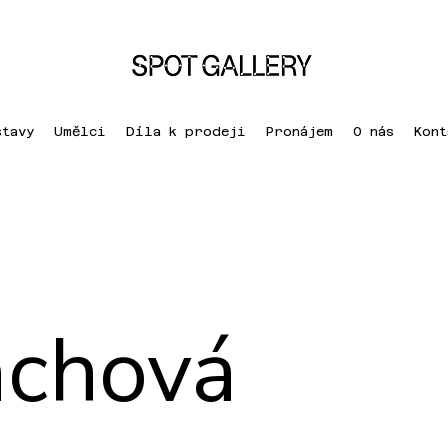
stavy
Umělci
Díla k prodeji
Pronájem
O nás
Kont
achová