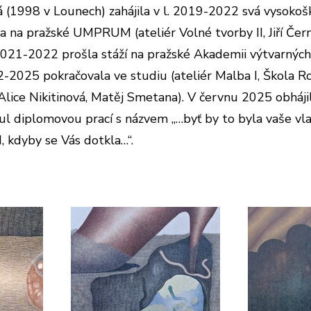
 (1998 v Lounech) zahájila v l. 2019-2022 svá vysokoš
 na pražské UMPRUM (ateliér Volné tvorby II, Jiří Čern
 2021-2022 prošla stáží na pražské Akademii výtvarnýc
-2025 pokračovala ve studiu (ateliér Malba I, Škola R
 Alice Nikitinová, Matěj Smetana). V červnu 2025 obháj
ul diplomovou prací s názvem „…byť by to byla vaše vla
, kdyby se Vás dotkla…“.