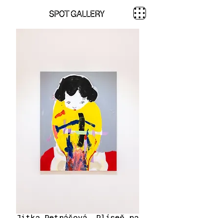
Jitka Petrášová, Plíseň na