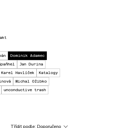
akt
bán
Dominik Adamec
Špaňhel
Jan Durina
Karel Havlíček
Katalogy
inová
Michal Ožibko
unconductive trash
Třídit podle:
Doporučeno