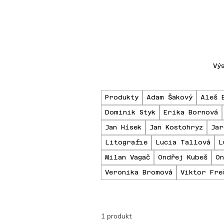
Vý
Produkty
Adam Šakový
Aleš 
Dominik Styk
Erika Bornová
Jan Hísek
Jan Kostohryz
Jar
Litografie
Lucia Tallová
L
Milan Vagač
Ondřej Kubeš
On
Veronika Bromová
Viktor Fre
1 produkt