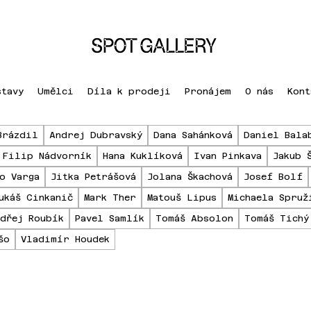
stavy
Umělci
Díla k prodeji
Pronájem
O nás
Kont
Brázdil
Andrej Dubravský
Dana Sahánková
Daniel Bala
Filip Nádvorník
Hana Kuklíková
Ivan Pinkava
Jakub 
o Varga
Jitka Petrášová
Jolana Škachová
Josef Bolf
ukáš Cinkanič
Mark Ther
Matouš Lipus
Michaela Spruž
dřej Roubík
Pavel Samlík
Tomáš Absolon
Tomáš Tichý
šo
Vladimír Houdek