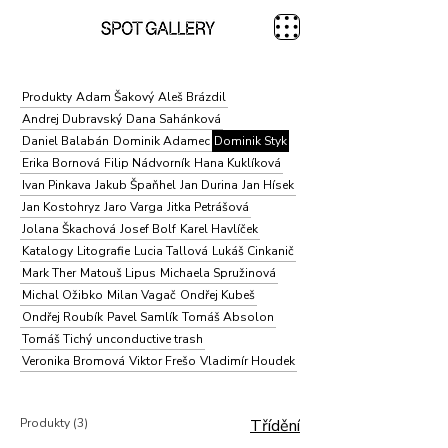
Produkty
Adam Šakový
Aleš Brázdil
Andrej Dubravský
Dana Sahánková
Daniel Balabán
Dominik Adamec
Dominik Styk
Erika Bornová
Filip Nádvorník
Hana Kuklíková
Ivan Pinkava
Jakub Špaňhel
Jan Durina
Jan Hísek
Jan Kostohryz
Jaro Varga
Jitka Petrášová
Jolana Škachová
Josef Bolf
Karel Havlíček
Katalogy
Litografie
Lucia Tallová
Lukáš Cinkanič
Mark Ther
Matouš Lipus
Michaela Spružinová
Michal Ožibko
Milan Vagač
Ondřej Kubeš
Ondřej Roubík
Pavel Samlík
Tomáš Absolon
Tomáš Tichý
unconductive trash
Veronika Bromová
Viktor Frešo
Vladimír Houdek
Produkty (3)
Třídění